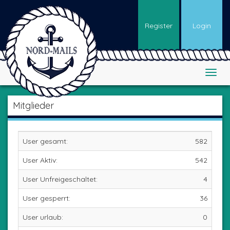
Register
Login
Mitglieder
User gesamt:
582
User Aktiv:
542
User Unfreigeschaltet:
4
User gesperrt:
36
User urlaub:
0