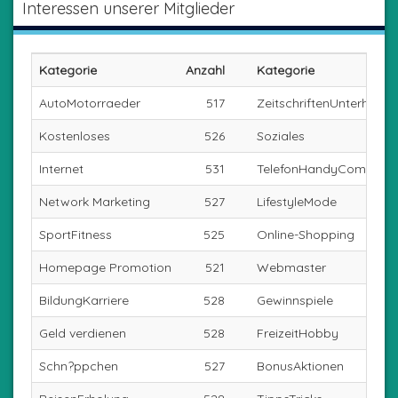
Interessen unserer Mitglieder
Kategorie
Anzahl
Kategorie
AutoMotorraeder
517
ZeitschriftenUnterhaltu
Kostenloses
526
Soziales
Internet
531
TelefonHandyComputer
Network Marketing
527
LifestyleMode
SportFitness
525
Online-Shopping
Homepage Promotion
521
Webmaster
BildungKarriere
528
Gewinnspiele
Geld verdienen
528
FreizeitHobby
Schn?ppchen
527
BonusAktionen