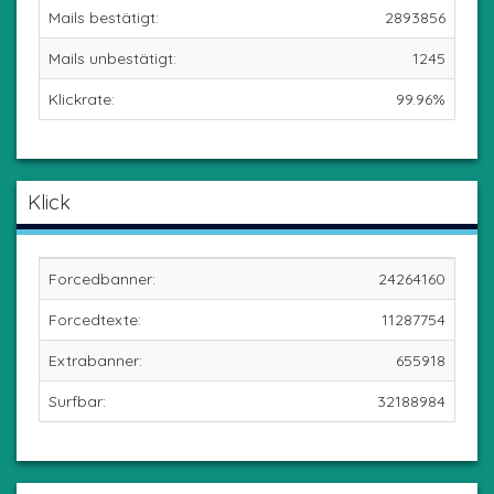
Mails bestätigt:
2893856
Mails unbestätigt:
1245
Klickrate:
99.96%
Klick
Forcedbanner:
24264160
Forcedtexte:
11287754
Extrabanner:
655918
Surfbar:
32188984