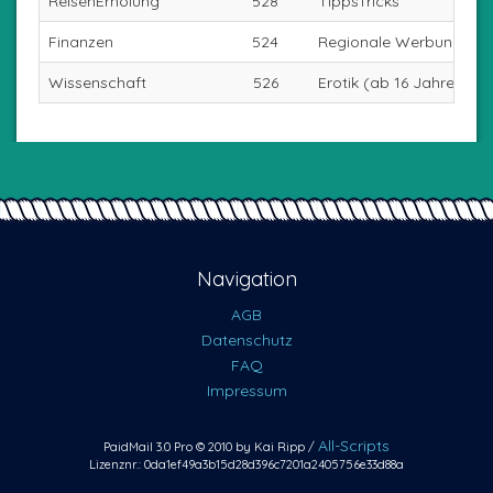
ReisenErholung
528
TippsTricks
Finanzen
524
Regionale Werbung
Wissenschaft
526
Erotik (ab 16 Jahren)
Navigation
AGB
Datenschutz
FAQ
Impressum
All-Scripts
PaidMail 3.0 Pro © 2010 by Kai Ripp /
Lizenznr.: 0da1ef49a3b15d28d396c7201a2405756e33d88a