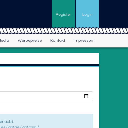
Register
Login
edia
Werbepreise
Kontakt
Impressum
erlaubt:
s | aol.de | aol.com |