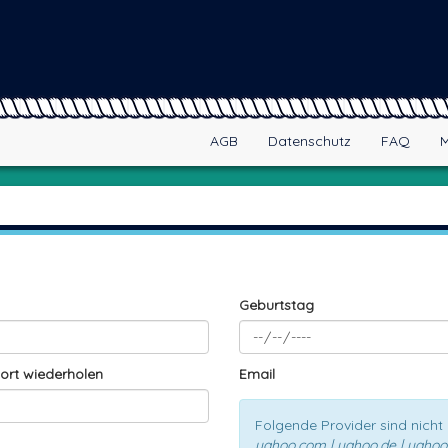
AGB
Datenschutz
FAQ
M
Geburtstag
ort wiederholen
Email
Folgende Provider sind nicht 
yahoo.com | yahoo.de | yahoo.e